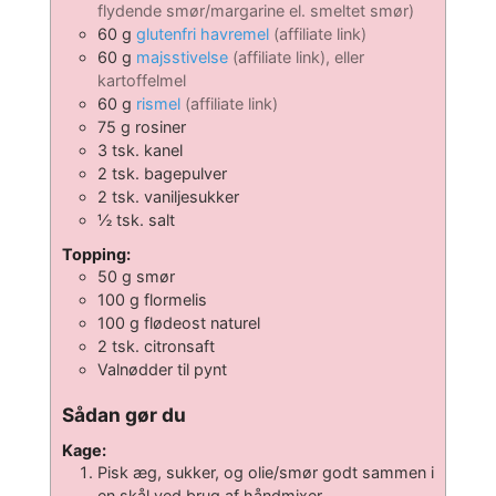
flydende smør/margarine el. smeltet smør)
60
g
glutenfri havremel
(affiliate link)
60
g
majsstivelse
(affiliate link), eller
kartoffelmel
60
g
rismel
(affiliate link)
75
g
rosiner
3
tsk.
kanel
2
tsk.
bagepulver
2
tsk.
vaniljesukker
½
tsk.
salt
Topping:
50
g
smør
100
g
flormelis
100
g
flødeost naturel
2
tsk.
citronsaft
Valnødder til pynt
Sådan gør du
Kage:
Pisk æg, sukker, og olie/smør godt sammen i
en skål ved brug af håndmixer.