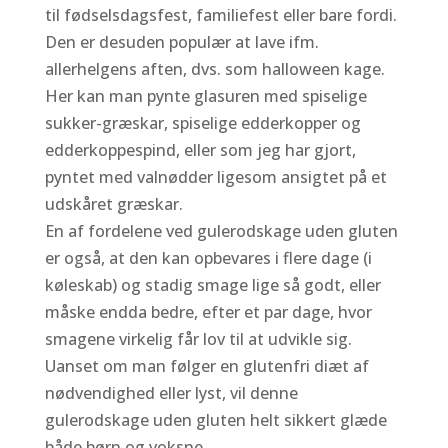
til fødselsdagsfest, familiefest eller bare fordi.
Den er desuden populær at lave ifm.
allerhelgens aften, dvs. som halloween kage.
Her kan man pynte glasuren med spiselige
sukker-græskar, spiselige edderkopper og
edderkoppespind, eller som jeg har gjort,
pyntet med valnødder ligesom ansigtet på et
udskåret græskar.
En af fordelene ved gulerodskage uden gluten
er også, at den kan opbevares i flere dage (i
køleskab) og stadig smage lige så godt, eller
måske endda bedre, efter et par dage, hvor
smagene virkelig får lov til at udvikle sig.
Uanset om man følger en glutenfri diæt af
nødvendighed eller lyst, vil denne
gulerodskage uden gluten helt sikkert glæde
både børn og voksne.