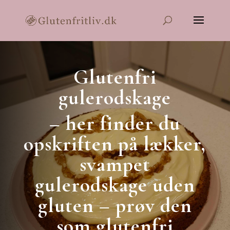
Glutenfri
gulerodskage
– her finder du
opskriften på lækker,
svampet
gulerodskage uden
gluten – prøv den
som glutenfri