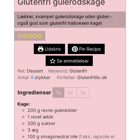
Glutenfri gulerodskage
Lækker, svampet gulerodskage uden gluten -
også god som glutenfri halloween kage!
Udskriv
Pin Recipe
Se anmeldelser
Ret:
Dessert
Keyword:
Glutenfri
Antal:
8
stykker
Forfatter:
Glutenfritliv.dk
Ingredienser
1x
2x
3x
Kage:
200
g
revne gulerødder
1
revet æble
200
g
sukker
3
æg
100
g
smagsneutral olie
(f.eks. rapsolie el.