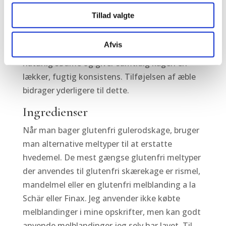
eller ikke bliver siddende på kagegaflen, men
Tillad valgte
det er faktisk ikke så svært at undgå det,
selvom der er tale om en glutenfri
Afvis
gulerodskage. Gulerødderne tilfører nemlig en
naturlig sødme og giver samtidig kagen en
lækker, fugtig konsistens. Tilføjelsen af æble
bidrager yderligere til dette.
Ingredienser
Når man bager glutenfri gulerodskage, bruger
man alternative meltyper til at erstatte
hvedemel. De mest gængse glutenfri meltyper
der anvendes til glutenfri skærekage er rismel,
mandelmel eller en glutenfri melblanding a la
Schär eller Finax. Jeg anvender ikke købte
melblandinger i mine opskrifter, men kan godt
anvende melblandinger jeg selv har lavet. Til