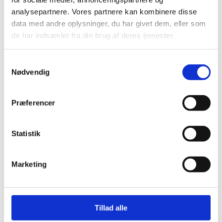
analysepartnere. Vores partnere kan kombinere disse
Din e-mailadresse vil ikke blive publiceret.
data med andre oplysninger, du har givet dem, eller som
de har indsamlet fra din brug af deres tjenester.
Send
Samtykkevalg
Nødvendig
Præferencer
Statistik
Marketing
Ingen tør, glutenfri gulerodskage
At lave glutenfri gulerodskage lyder måske
som en udfordring, hvor man risikerer at ende
Tillad alle
med en kage der smuldrer mellem fingrene