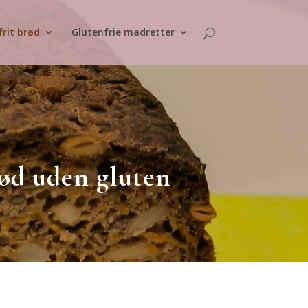
rit brød
Glutenfrie madretter
rød uden gluten