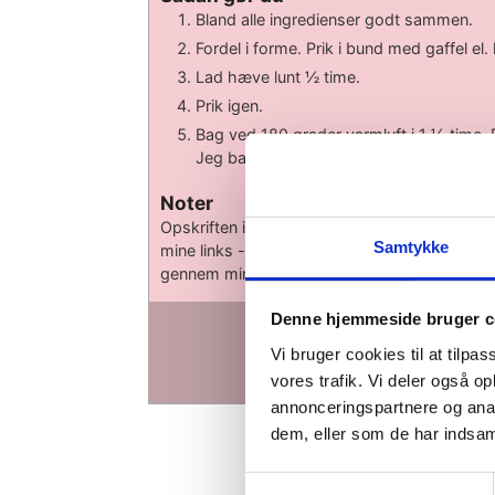
Bland alle ingredienser godt sammen.
Fordel i forme. Prik i bund med gaffel el. 
Lad hæve lunt ½ time.
Prik igen.
Bag ved 180 grader varmluft i 1 ½ time.
Jeg bager med damp på niveau 1 ud af 
Noter
Opskriften indeholder affiliate links. Det kost
Samtykke
mine links - jeg får blot en lille procentdel af
gennem min side.
Denne hjemmeside bruger c
Har du prøvet denn
Vi bruger cookies til at tilpas
Fortæl mig hvad du syne
vores trafik. Vi deler også 
annonceringspartnere og anal
dem, eller som de har indsaml
Samtykkevalg