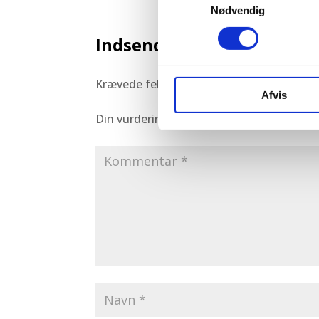
Nødvendig
Indsend en kommentar
Krævede felter er markeret med *
Afvis
Din vurdering: