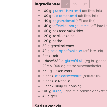
Ingredienser
1x
2x
3x
160
g
glutenfri havremel
(affiliate link)
160
g
fuldkornsrismel
(affiliate link)
140
g
boghvedemel
(affiliate link)
140
g
teffmel el. sorghummel
(affiliate li
160
g
hakkede valnødder
120
g
solsikkekerner
120
g
hørfrø
80
g
græskarkerner
40
g
hele loppefrøskaller
(affiliate link)
2
tsk.
salt
1
dåse/330 cl
glutenfri øl
- jeg bruger so
REMA1000 og større supermarkeder
650
g
lunken vand
2
spsk.
æblecidereddike
(affiliate link)
2
spsk.
olivenolie
2
spsk.
sirup el. honning
100
g
surdej
- find min nemme opskrift på
40
g
gær
Sådan gør du