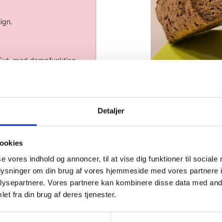
lign.
 Evt. med dampfunktion.
2.
er dig ikke noget at benytte
Detaljer
 det salg, der genereres
ookies
e opskrift?
se vores indhold og annoncer, til at vise dig funktioner til sociale
s om den!
oplysninger om din brug af vores hjemmeside med vores partnere i
ysepartnere. Vores partnere kan kombinere disse data med andr
et fra din brug af deres tjenester.