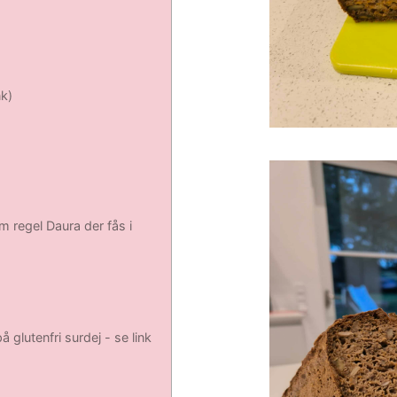
nk)
m regel Daura der fås i
 glutenfri surdej - se link