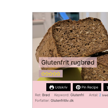
Glutenfrit rugbrød
Udskriv
Pin Recipe
Ret:
Brød
Keyword:
Glutenfri
Antal:
2
brø
Forfatter:
Glutenfritliv.dk