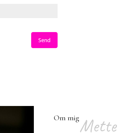
Send
Om mig
Mette