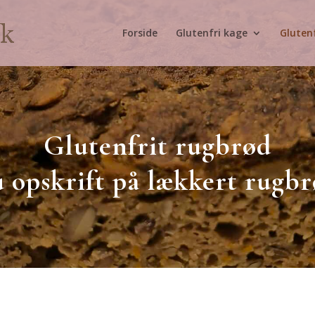
Forside
Glutenfri kage
Glutenf
Glutenfrit rugbrød
u opskrift på lækkert rugb